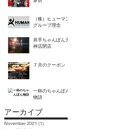
多店
（株）ヒューマン
グループ理念
井手ちゃんぽん天
神店閉店
７月のクーポン
一杯のちゃんぽん
物語
アーカイブ
November 2021
(1)
1 post