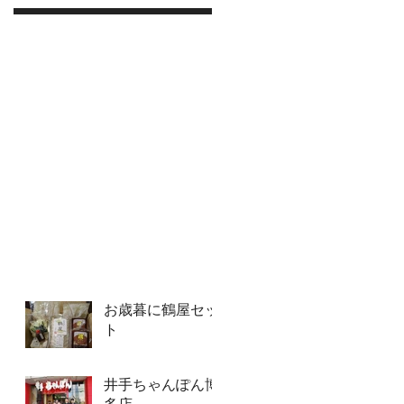
お歳暮に鶴屋セッ
ト
井手ちゃんぽん博