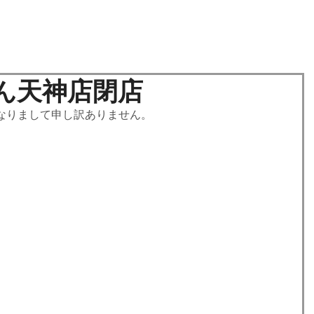
動画
メニュー or 注文ホーム
ぎょうざの鶴屋
ん天神店閉店
なりまして申し訳ありません。